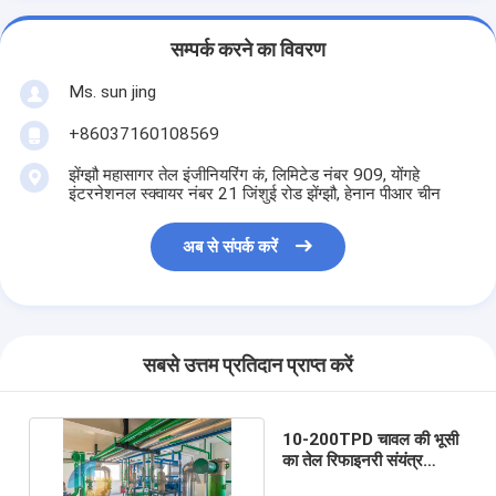
सम्पर्क करने का विवरण
Ms. sun jing
+86037160108569
झेंग्झौ महासागर तेल इंजीनियरिंग कं, लिमिटेड नंबर 909, योंगहे
इंटरनेशनल स्क्वायर नंबर 21 जिंशुई रोड झेंग्झौ, हेनान पीआर चीन
अब से संपर्क करें
सबसे उत्तम प्रतिदान प्राप्त करें
10-200TPD चावल की भूसी
का तेल रिफाइनरी संयंत्र
स्वचालित सतत भौतिक शोधन