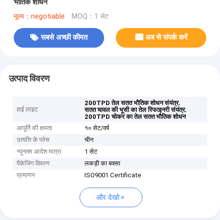
भौतिक शोधन
मूल्य：negotiable
MOQ：1 सेट
सबसे अच्छी कीमत
अब से संपर्क करें
उत्पाद विवरण
,
200TPD तेल सतत भौतिक शोधन संयंत्र
हाई लाइट
,
सतत चावल की भूसी का तेल रिफाइनरी संयंत्र
200TPD चोकर का तेल सतत भौतिक शोधन
आपूर्ति की क्षमता
१० सेट/वर्ष
उत्पत्ति के प्लेस
चीन
न्यूनतम आदेश मात्रा
1 सेट
पैकेजिंग विवरण
लकड़ी का बक्सा
प्रमाणन
ISO9001 Certificate
और देखो