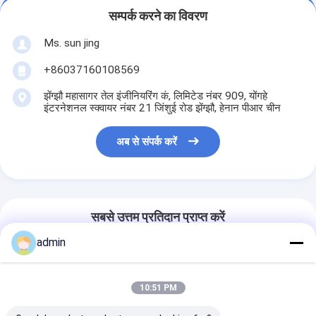
सम्पर्क करने का विवरण
Ms. sun jing
+86037160108569
झेंग्झौ महासागर तेल इंजीनियरिंग कं, लिमिटेड नंबर 909, योंगहे
इंटरनेशनल स्क्वायर नंबर 21 जिंशुई रोड झेंग्झौ, हेनान पीआर चीन
अब से संपर्क करें
सबसे उत्तम प्रतिदान प्राप्त करें
admin
तेल शोधन उपकरण
Decoloring मशीन वैक्यूम
10:51 PM
आसवन निस्पंदन उपकरण