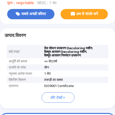
मूल्य：negotiable
MOQ：1 सेट
सबसे अच्छी कीमत
अब से संपर्क करें
उत्पाद विवरण
,
तेल शोधन उपकरण Decoloring मशीन
हाई लाइट
,
वैक्यूम आसवन Decoloring मशीन
वैक्यूम आसवन निस्पंदन उपकरण
आपूर्ति की क्षमता
५० सेट/वर्ष
उत्पत्ति के प्लेस
चीन
न्यूनतम आदेश मात्रा
1 सेट
पैकेजिंग विवरण
लकड़ी का बक्सा
प्रमाणन
ISO9001 Certificate
और देखो