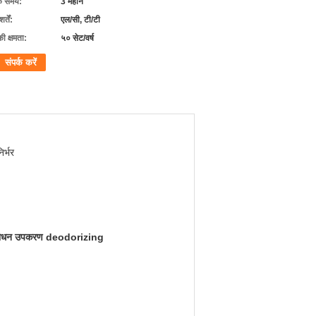
के समय:
3 महीने
्तें:
एल/सी, टी/टी
की क्षमता:
५० सेट/वर्ष
संपर्क करें
र्भर
शोधन उपकरण deodorizing