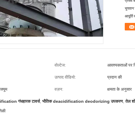
प्रसव 
भुगतान शर
आपूर्ति 
वोल्टेज:
आवश्यकताओं पर नि
उत्पाद वीडियो:
प्रदान की
क्यूम
वज़न:
क्षमता के अनुसार
fication गंधहारक टावर्स
,
भौतिक deacidification deodorizing उपकरण
,
तेल 
गिकी