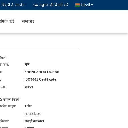
बिक्री & समर्थन :
एक उद्धरण की विनती करे
Hindi
संपर्क करें
समाचार
विवरण:
के प्लेस:
चीन
ाम:
ZHENGZHOU OCEAN
:
ISO9001 Certificate
ख्या:
ओईएम
& नौवहन नियमों:
 आदेश मात्रा:
1 सेट
negotiable
ग विवरण:
लकड़ी का बक्सा